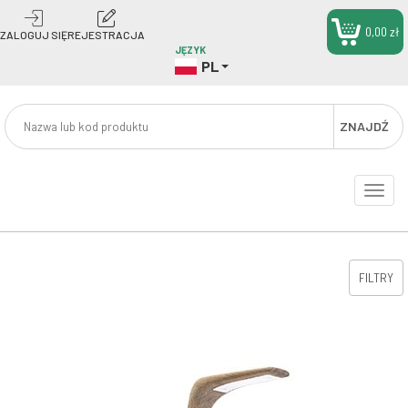
0,00 zł
ZALOGUJ SIĘ
REJESTRACJA
JĘZYK
PL
ZNAJDŹ
Toggle
naviga
FILTRY