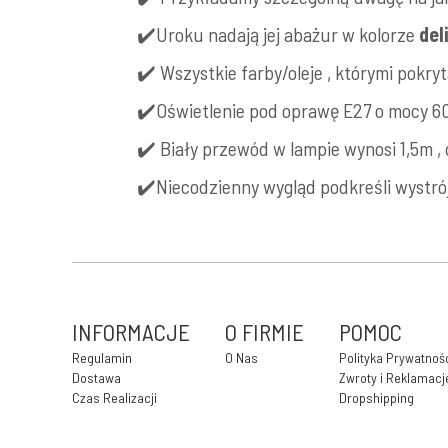
✔️Uroku nadają jej abażur w kolorze
del
✔️ Wszystkie farby/oleje , którymi pokr
✔️Oświetlenie pod oprawę E27 o mocy 60
✔️ Biały przewód w lampie wynosi 1,5m , 
✔️Niecodzienny wygląd podkreśli wystró
INFORMACJE
O FIRMIE
POMOC
Regulamin
O Nas
Polityka Prywatnoś
Dostawa
Zwroty i Reklamacj
Czas Realizacji
Dropshipping