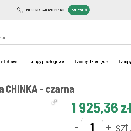
INFOLINIA +48 691 197 611
ZADZWOŃ
 stołowe
Lampy podłogowe
Lampy dziecięce
Lampy
 CHINKA - czarna
1 925,36 z
-
+
szt