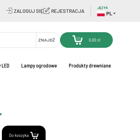
JĘZYK
ZALOGUJ SIĘ
REJESTRACJA
PL
ZNAJDŹ
0,00 zł
 LED
Lampy ogrodowe
Produkty drewniane
ł
.
Do koszyka