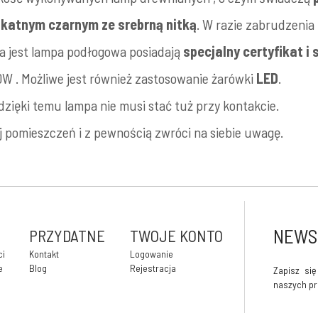
ikatnym czarnym ze srebrną nitką
. W razie zabrudzenia
yta jest lampa podłogowa posiadają
specjalny certyfikat i
W . Możliwe jest również zastosowanie żarówki
LED
.
dzięki temu lampa nie musi stać tuż przy kontakcie.
j pomieszczeń i z pewnością zwróci na siebie uwagę.
NEWS
PRZYDATNE
TWOJE KONTO
ci
Kontakt
Logowanie
e
Blog
Rejestracja
Zapisz si
naszych pr