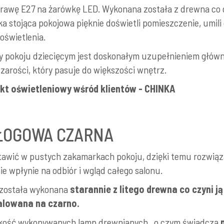
wę E27 na żarówkę LED. Wykonana została z drewna co czy
stojąca pokojowa pięknie doświetli pomieszczenie, umili 
oświetlenia.
 czy pokoju dziecięcym jest doskonałym uzupełnieniem głó
arości, który pasuje do większości wnętrz.
kt oświetleniowy wśród klientów - CHINKA
ŁOGOWA CZARNA
wić w pustych zakamarkach pokoju, dzięki temu rozwiąza
e wpłynie na odbiór i wgląd całego salonu.
 została wykonana
starannie z litego
drewna
co czyni j
lowana na czarno.
akość wykonywanych lamp drewnianych , o czym świadczą