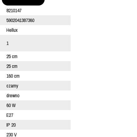
8210147
5902041387360
Hellux
1
25 cm
25 cm
160 cm
czarny
drewno
60 W
E27
IP 20
230 V