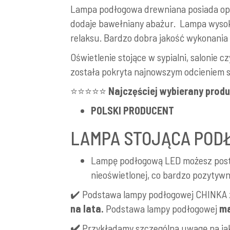
Lampa podłogowa drewniana posiada opra
dodaje bawełniany abażur. Lampa wysoka 
relaksu. Bardzo dobra jakość wykonania 
Oświetlenie stojące w sypialni, salonie
została pokryta najnowszym odcieniem sz
⭐⭐⭐⭐⭐
Najczęściej wybierany produ
POLSKI PRODUCENT
LAMPA STOJĄCA POD
Lampę podłogową LED możesz posta
nieoświetlonej, co bardzo pozytywni
✔️ Podstawa lampy podłogowej CHINKA
na lata.
Podstawa lampy podłogowej
ma
✔️
Przykładamy szczególną uwagę na j