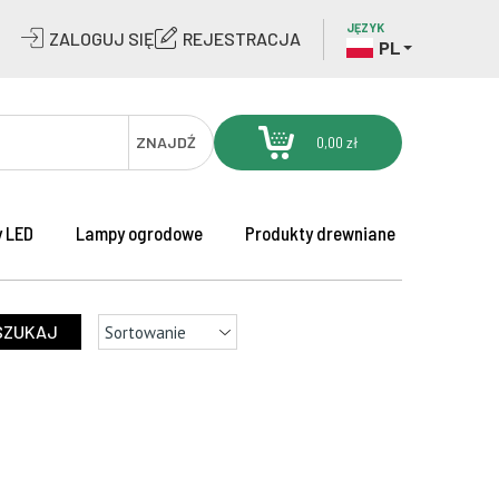
JĘZYK
ZALOGUJ SIĘ
REJESTRACJA
PL
ZNAJDŹ
0,00 zł
 LED
Lampy ogrodowe
Produkty drewniane