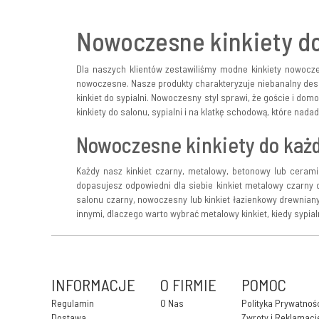
Nowoczesne kinkiety do 
Dla naszych klientów zestawiliśmy modne kinkiety nowocze
nowoczesne. Nasze produkty charakteryzuje niebanalny desi
kinkiet do sypialni. Nowoczesny styl sprawi, że goście i do
kinkiety do salonu, sypialni i na klatkę schodową, które nad
Nowoczesne kinkiety do każ
Każdy nasz kinkiet czarny, metalowy, betonowy lub cerami
dopasujesz odpowiedni dla siebie kinkiet metalowy czarny 
salonu czarny, nowoczesny lub kinkiet łazienkowy drewniany
innymi, dlaczego warto wybrać metalowy kinkiet, kiedy sypi
INFORMACJE
O FIRMIE
POMOC
Regulamin
O Nas
Polityka Prywatnoś
Dostawa
Zwroty i Reklamacj