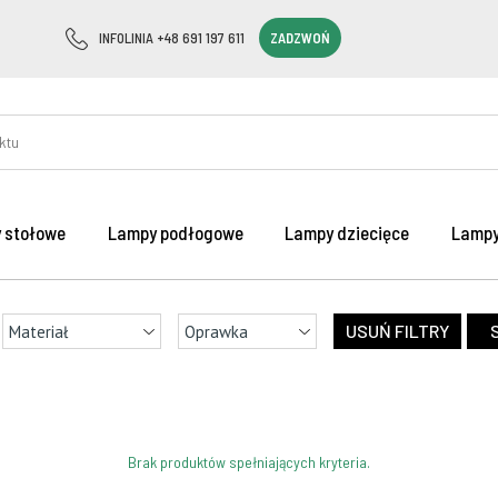
INFOLINIA +48 691 197 611
ZADZWOŃ
 stołowe
Lampy podłogowe
Lampy dziecięce
Lampy
Brak produktów spełniających kryteria.