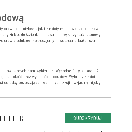
hodową
y drewniane stylowe, jak i kinkiety metalowe lub betonowe
ny kinkiet do łazienki nad lustro lub wykorzystać betonowy
 i kolorów produktów. Sprzedajemy nowoczesne, białe i czarne
centów, których sam wybierasz! Wygodne filtry sprawią, że
enę, szerokość oraz wysokość produktów. Wybrany kinkiet do
si doradcy pozostają do Twojej dyspozycji – wyjaśnią między
LETTER
SUBSKRYBUJ