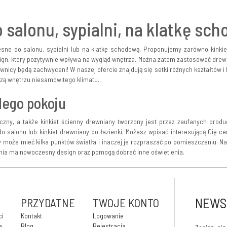
salonu, sypialni, na klatkę sc
sne do salonu, sypialni lub na klatkę schodową. Proponujemy zarówno kinkiet
gn, który pozytywnie wpływa na wygląd wnętrza. Można zatem zastosować drewnia
mownicy będą zachwyceni! W naszej ofercie znajdują się setki różnych kształtów
adzą wnętrzu niesamowitego klimatu.
dego pokoju
czny, a także kinkiet ścienny drewniany tworzony jest przez zaufanych produ
do salonu lub kinkiet drewniany do łazienki. Możesz wpisać interesującą Cię c
 może mieć kilka punktów światła i inaczej je rozpraszać po pomieszczeniu. Na
alnia ma nowoczesny design oraz pomogą dobrać inne oświetlenia.
NEWS
PRZYDATNE
TWOJE KONTO
ci
Kontakt
Logowanie
e
Blog
Rejestracja