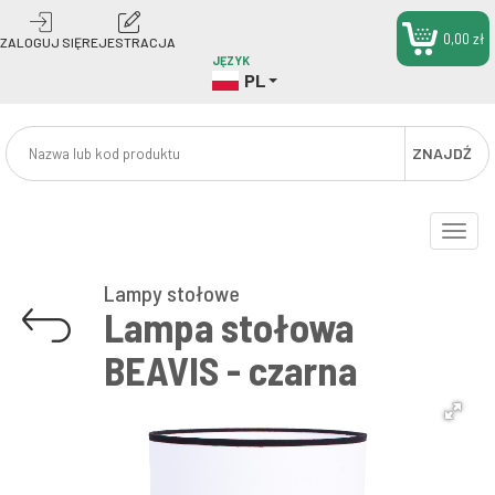
0,00 zł
ZALOGUJ SIĘ
REJESTRACJA
JĘZYK
PL
ZNAJDŹ
Toggle
naviga
Lampy stołowe
Lampa stołowa
BEAVIS - czarna