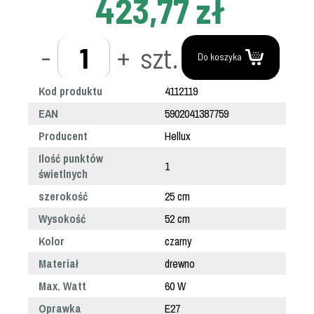
423,77 zł
-
+
szt.
Do koszyka
Kod produktu
4112119
EAN
5902041387759
Producent
Hellux
Ilość punktów
1
świetlnych
szerokość
25 cm
Wysokość
52 cm
Kolor
czarny
Materiał
drewno
Max. Watt
60 W
Oprawka
E27