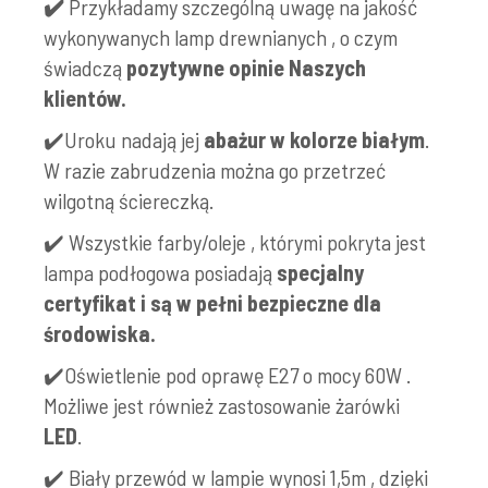
✔️
Przykładamy szczególną uwagę na jakość
wykonywanych lamp drewnianych , o czym
świadczą
pozytywne opinie Naszych
klientów.
✔️Uroku nadają jej
abażur w kolorze białym
.
W razie zabrudzenia można go przetrzeć
wilgotną ściereczką.
✔️ Wszystkie farby/oleje , którymi pokryta jest
lampa podłogowa posiadają
specjalny
certyfikat i są w pełni bezpieczne dla
środowiska.
✔️Oświetlenie pod oprawę E27 o mocy 60W .
Możliwe jest również zastosowanie żarówki
LED
.
✔️ Biały przewód w lampie wynosi 1,5m , dzięki