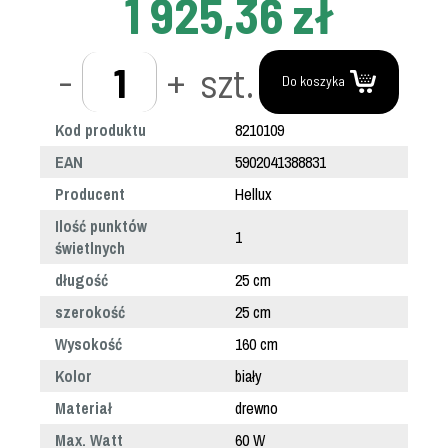
1 925,36 zł
-
+
szt.
Do koszyka
Kod produktu
8210109
EAN
5902041388831
Producent
Hellux
Ilość punktów
1
świetlnych
długość
25 cm
szerokość
25 cm
Wysokość
160 cm
Kolor
biały
Materiał
drewno
Max. Watt
60 W