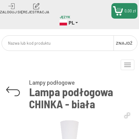
0,00 zł
ZALOGUJ SIĘ
REJESTRACJA
JĘZYK
PL
ZNAJDŹ
Toggle
naviga
Lampy podłogowe
Lampa podłogowa
CHINKA - biała