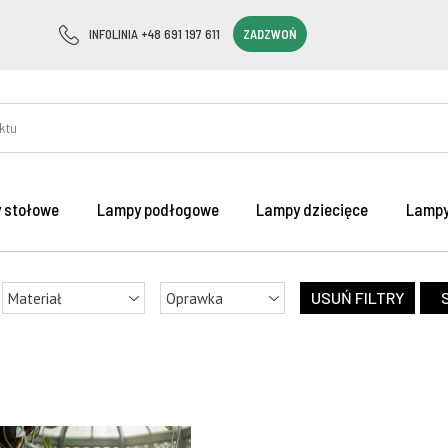
INFOLINIA +48 691 197 611
ZADZWOŃ
 stołowe
Lampy podłogowe
Lampy dziecięce
Lampy