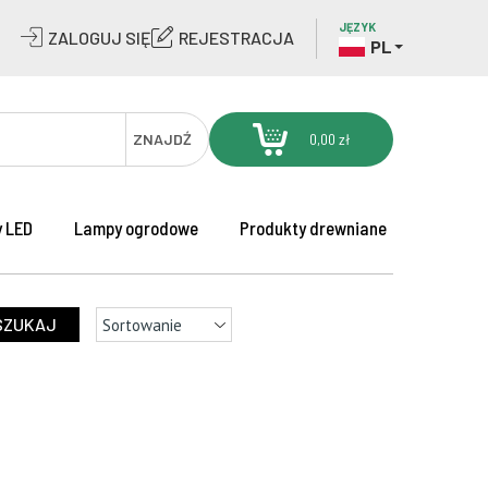
JĘZYK
ZALOGUJ SIĘ
REJESTRACJA
PL
ZNAJDŹ
0,00 zł
 LED
Lampy ogrodowe
Produkty drewniane