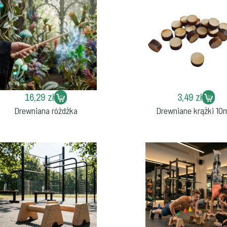
16,29 zł
3,49 zł
Drewniana różdżka
Drewniane krążki 1