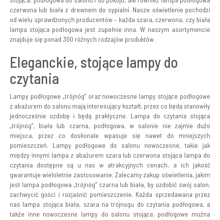
czerwona lub biała z drewnem do sypialni. Nasze oświetlenie pochodzi
od wielu sprawdzonych producentów – każda szara, czerwona, czy biała
lampa stojąca podłogowa jest zupełnie inna. W naszym asortymencie
znajduje się ponad 300 różnych rodzajów produktów.
Eleganckie, stojące lampy do
czytania
Lampy podłogowe „trójnóg” oraz nowoczesne lampy stojące podłogowe
z abażurem do salonu mają interesujący kształt, przez co będą stanowiły
jednocześnie ozdobę i będą praktyczne. Lampa do czytania stojąca
„trójnóg”, biała lub czarna, podłogowa, w salonie nie zajmie dużo
miejsca, przez co doskonale wpasuje się nawet do mniejszych
pomieszczeń. Lampy podłogowe do salonu nowoczesne, takie jak
między innymi lampa z abażurem szara lub czerwona stojąca lampa do
czytania dostępne są u nas w atrakcyjnych cenach, a ich jakość
gwarantuje wieloletnie zastosowanie. Zalecamy zakup oświetlenia, jakim
jest lampa podłogowa „trójnóg” czarna lub biała, by ozdobić swój salon,
zachwycić gości i rozjaśnić pomieszczenie. Każda sprzedawana przez
nas lampa stojąca biała, szara na trójnogu do czytania podłogowa, a
także inne nowoczesne lampy do salonu stojące, podłogowe można