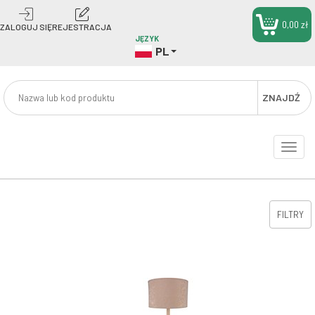
0,00 zł
ZALOGUJ SIĘ
REJESTRACJA
JĘZYK
PL
ZNAJDŹ
Toggle
naviga
FILTRY