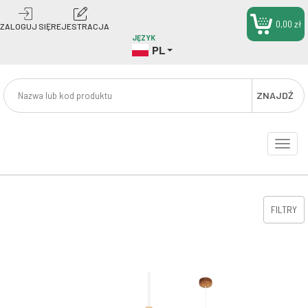
0,00 zł
ZALOGUJ SIĘ
REJESTRACJA
JĘZYK
PL
ZNAJDŹ
Toggle
naviga
FILTRY