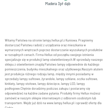
Madera 3pł dąb
Witamy Państwa na stronie lampy.hellux.pl z Kuniowa. Pragniemy
dostarczać Państwu radość z urządzania oraz mieszkania w
wymarzonych wnętrzach poprzez dostarczanie wyszukanych produktów
w rozsądnych cenach. Firma Hellux od początku swojego istnienia
specjalizuje się w produkcji lamp oświetleniowych.W sprzedaży naszego
sklepu z oświetleniem znajdą Państwo lampy odpowiednie do każdego
pomieszczenia, budynku mieszkalnego oraz użytkowego.Naszym atutem
jest produkcja różnego rodzaju lamp, między innymi posiadamy w
sprzedaży lampy sufitowe, żyrandole, lampy szklane, oczka sufitowe,
kinkiety, lampy stołowe, lampy dziecięce, lampy LED, lampy
podłogowe.Chętnie doradzimy podczas zakupu i postaramy się
odpowiedzieć na każdne zadane pytania. Produkty firmy Hellux możesz
zamówić w naszym sklepie internetowym z odbiorem osobistym lub
transportem. Wejdz już dziś na www.lampy.hellux.pl i sprawdź ofertę dla
Ciebie.