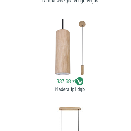
Lampa wisząca venge Vegas
337,68 zł
Madera 1pł dąb