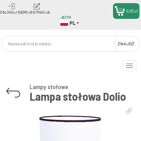
0,00 zł
ZALOGUJ SIĘ
REJESTRACJA
JĘZYK
PL
ZNAJDŹ
Toggle
naviga
Lampy stołowe
Lampa stołowa Dolio