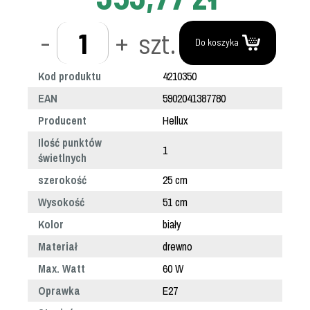
-
+
szt.
Do koszyka
Kod produktu
4210350
EAN
5902041387780
Producent
Hellux
Ilość punktów
1
świetlnych
szerokość
25 cm
Wysokość
51 cm
Kolor
biały
Materiał
drewno
Max. Watt
60 W
Oprawka
E27