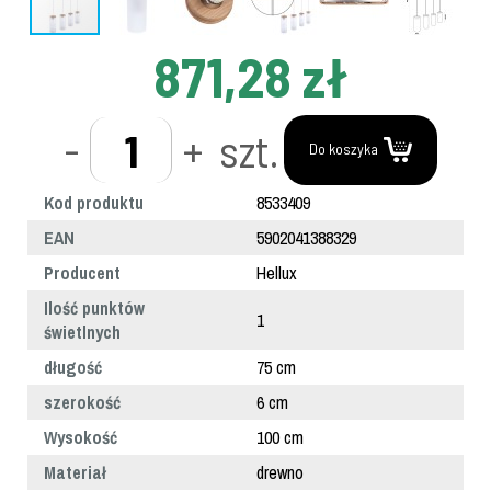
871,28 zł
-
+
szt.
Do koszyka
Kod produktu
8533409
EAN
5902041388329
Producent
Hellux
Ilość punktów
1
świetlnych
długość
75 cm
szerokość
6 cm
Wysokość
100 cm
Materiał
drewno