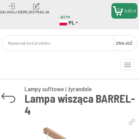
0,00 zł
ZALOGUJ SIĘ
REJESTRACJA
JĘZYK
PL
ZNAJDŹ
Toggle
naviga
Lampy sufitowe i żyrandole
Lampa wisząca BARREL-
4