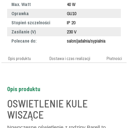
Max. Watt
40 W
Oprawka
GU10
Stopień szczelności
IP 20
Zasilanie (V)
230 V
Polecane do:
salon/jadalnia/sypialnia
Opis produktu
Dostawa i czas realizacji
Płatności
Opis produktu
OSWIETLENIE KULE
WISZĄCE
Nowoczesne oświetlenie z rodziny Barell to