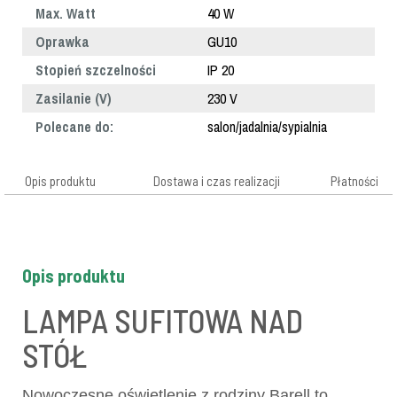
Max. Watt
40 W
Oprawka
GU10
Stopień szczelności
IP 20
Zasilanie (V)
230 V
Polecane do:
salon/jadalnia/sypialnia
Opis produktu
Dostawa i czas realizacji
Płatności
Opis produktu
LAMPA SUFITOWA NAD
STÓŁ
Nowoczesne oświetlenie z rodziny Barell to