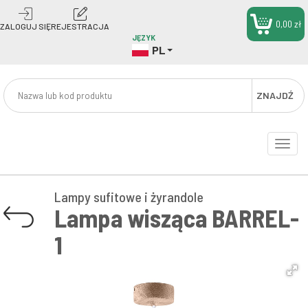
0,00 zł
ZALOGUJ SIĘ
REJESTRACJA
JĘZYK
PL
ZNAJDŹ
Toggle
naviga
Lampy sufitowe i żyrandole
Lampa wisząca BARREL-
1