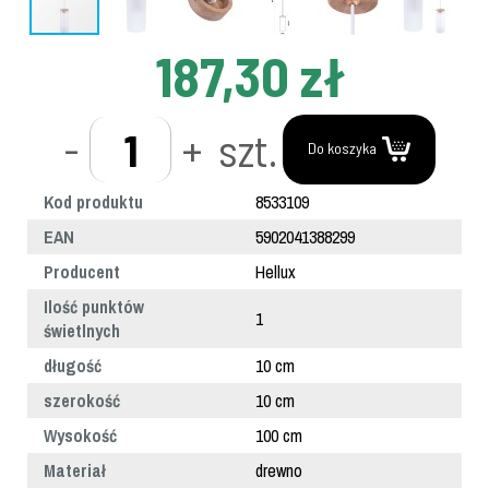
187,30 zł
-
+
szt.
Do koszyka
Kod produktu
8533109
EAN
5902041388299
Producent
Hellux
Ilość punktów
1
świetlnych
długość
10 cm
szerokość
10 cm
Wysokość
100 cm
Materiał
drewno