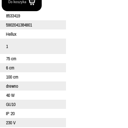
.
Do koszyka
8533419
5902041384901
Hellux
1
75 cm
6 cm
100 cm
drewno
40 W
GU10
IP 20
230 V