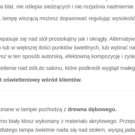
blat, nie oślepia siedzących i nie rozjaśnia nadmiernie
 , lampę wiszącą możesz dopasować regulując wysokoś
wpasuje się nad stół prostokątny jak i okrągły. Alterna
o lub w większej ilości punktów świetlnych, lub wybrać n
ysz w ten sposób autorską, efektowną kompozycję i zysk
tlenie nad stół,do salonu, które podkreśli wygląd mał
t oświetleniowy wśród klientów
.
konane w lampie pochodzą z
drewna dębowego.
no biały klosz wykonany z materiału akrylowego. Przepus
 , dlatego lampa świetnie nada się nad stołem, wyspą jad