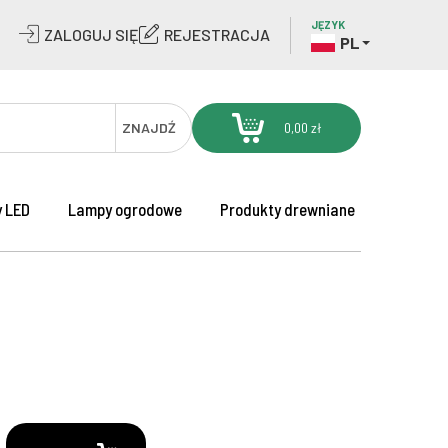
JĘZYK
ZALOGUJ SIĘ
REJESTRACJA
PL
ZNAJDŹ
0,00 zł
 LED
Lampy ogrodowe
Produkty drewniane