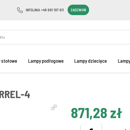
INFOLINIA +48 691 197 611
ZADZWOŃ
 stołowe
Lampy podłogowe
Lampy dziecięce
Lampy
ARREL-4
871,28 zł