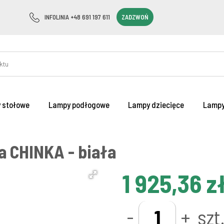
INFOLINIA +48 691 197 611
ZADZWOŃ
 stołowe
Lampy podłogowe
Lampy dziecięce
Lampy
 CHINKA - biała
1 925,36 z
-
+
szt