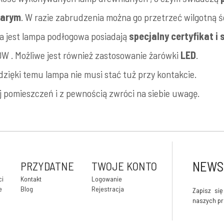
zarym
. W razie zabrudzenia można go przetrzeć wilgotną ś
yta jest lampa podłogowa posiadają
specjalny certyfikat i
W . Możliwe jest również zastosowanie żarówki
LED
.
dzięki temu lampa nie musi stać tuż przy kontakcie.
j pomieszczeń i z pewnością zwróci na siebie uwagę.
NEWS
PRZYDATNE
TWOJE KONTO
ci
Kontakt
Logowanie
e
Blog
Rejestracja
Zapisz si
naszych pr