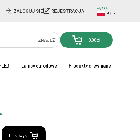
JĘZYK
ZALOGUJ SIĘ
REJESTRACJA
PL
ZNAJDŹ
0,00 zł
 LED
Lampy ogrodowe
Produkty drewniane
ł
.
Do koszyka