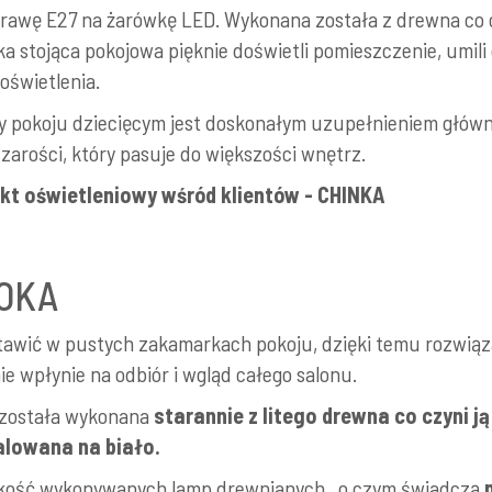
wę E27 na żarówkę LED. Wykonana została z drewna co czy
stojąca pokojowa pięknie doświetli pomieszczenie, umili 
oświetlenia.
 czy pokoju dziecięcym jest doskonałym uzupełnieniem głó
arości, który pasuje do większości wnętrz.
kt oświetleniowy wśród klientów - CHINKA
OKA
wić w pustych zakamarkach pokoju, dzięki temu rozwiąza
e wpłynie na odbiór i wgląd całego salonu.
 została wykonana
starannie z litego
drewna
co czyni j
lowana na biało.
akość wykonywanych lamp drewnianych , o czym świadczą