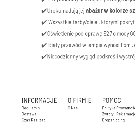
✔️Uroku nadają jej
abażur w kolorze s
✔️ Wszystkie farby/oleje , którymi pokr
✔️Oświetlenie pod oprawę E27 o mocy 60
✔️ Biały przewód w lampie wynosi 1,5m , 
✔️Niecodzienny wygląd podkreśli wystró
INFORMACJE
O FIRMIE
POMOC
Regulamin
O Nas
Polityka Prywatnoś
Dostawa
Zwroty i Reklamacj
Czas Realizacji
Dropshipping