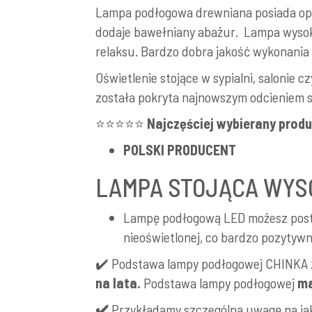
Lampa podłogowa drewniana posiada opra
dodaje bawełniany abażur. Lampa wysoka 
relaksu. Bardzo dobra jakość wykonania 
Oświetlenie stojące w sypialni, salonie
została pokryta najnowszym odcieniem sz
⭐⭐⭐⭐⭐
Najczęściej wybierany produ
POLSKI PRODUCENT
LAMPA STOJĄCA WYS
Lampę podłogową LED możesz posta
nieoświetlonej, co bardzo pozytywni
✔️ Podstawa lampy podłogowej CHINKA
na lata.
Podstawa lampy podłogowej
ma
✔️
Przykładamy szczególną uwagę na j