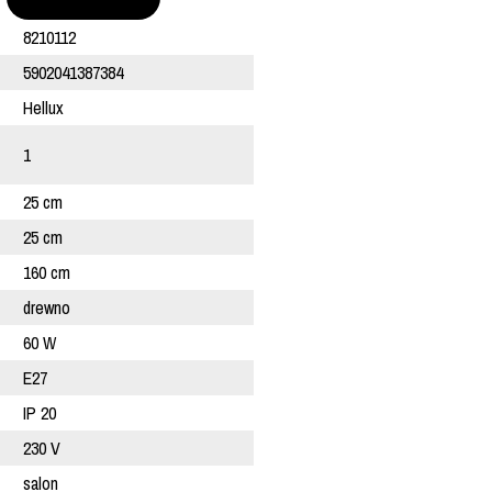
8210112
5902041387384
Hellux
1
25 cm
25 cm
160 cm
drewno
60 W
E27
IP 20
230 V
salon