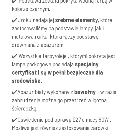
✔️ Podstawa została pokryta wodną farbą w
kolorze czarnym.
✔️Uroku nadają jej
srebrne elementy
, które
zastosowaliśmy na podstawie lampy, jak i
metalowa rurka, która łączy podstawę
drewnianą z abażurem.
✔️ Wszystkie farby/oleje , którymi pokryta jest
lampa podłogowa posiadają
specjalny
certyfikat i są w pełni bezpieczne dla
środowiska.
✔️Abażur biały wykonany z
bawełny
- w razie
zabrudzenia można go przetrzeć wilgotną
ściereczką.
✔️Oświetlenie pod oprawę E27 o mocy 60W .
Możliwe jest również zastosowanie żarówki