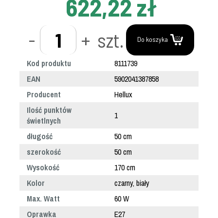
622,22 zł
-
+
szt.
Do koszyka
Kod produktu
8111739
EAN
5902041387858
Producent
Hellux
Ilość punktów
1
świetlnych
długość
50 cm
szerokość
50 cm
Wysokość
170 cm
Kolor
czarny, biały
Max. Watt
60 W
Oprawka
E27