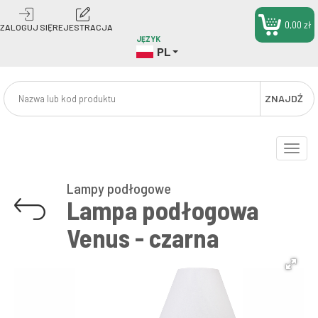
0,00 zł
ZALOGUJ SIĘ
REJESTRACJA
JĘZYK
PL
ZNAJDŹ
Toggle
naviga
Lampy podłogowe
Lampa podłogowa
Venus - czarna