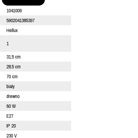
1041009
5902041385397
Hellux
1
31,5 cm
28,5 cm
70 cm
biały
drewno
60 W
E27
IP 20
230 V