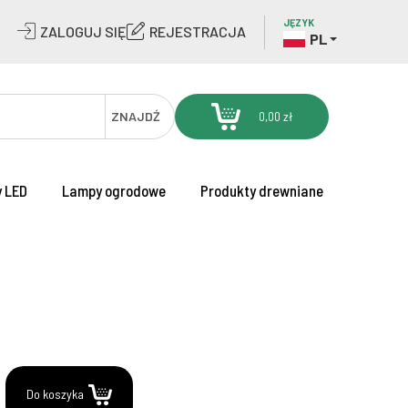
JĘZYK
ZALOGUJ SIĘ
REJESTRACJA
PL
ZNAJDŹ
0,00 zł
 LED
Lampy ogrodowe
Produkty drewniane
.
Do koszyka