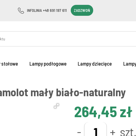
INFOLINIA +48 691 197 611
ZADZWOŃ
 stołowe
Lampy podłogowe
Lampy dziecięce
Lampy
molot mały biało-naturalny
264,45 zł
-
+
szt