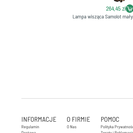
264,45 zł
Lampa wisząca Samolot mały 
INFORMACJE
O FIRMIE
POMOC
Regulamin
O Nas
Polityka Prywatnoś
Dostawa
Zwroty i Reklamacj