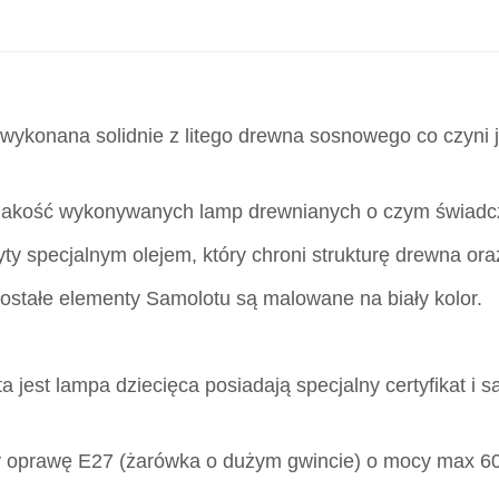
ykonana solidnie z litego drewna sosnowego co czyni ją
jakość wykonywanych lamp drewnianych o czym świadcz
yty specjalnym olejem, który chroni strukturę drewna ora
zostałe elementy Samolotu są malowane na biały kolor.
a jest lampa dziecięca posiadają specjalny certyfikat i są
my oprawę E27 (żarówka o dużym gwincie) o mocy max 6