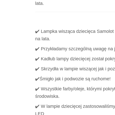
lata.
✔️ Lampka wisząca dziecięca Samolot w
na lata.
✔️ Przykładamy szczególną uwagę na 
✔️ Kadłub lampy dziecięcej został pokr
✔️ Skrzydła w lampie wiszącej jak i po
✔️Śmigło jak i podwozie są ruchome!
✔️ Wszystkie farby/oleje, którymi pokryt
środowiska.
✔️ W lampie dziecięcej zastosowaliś
LED