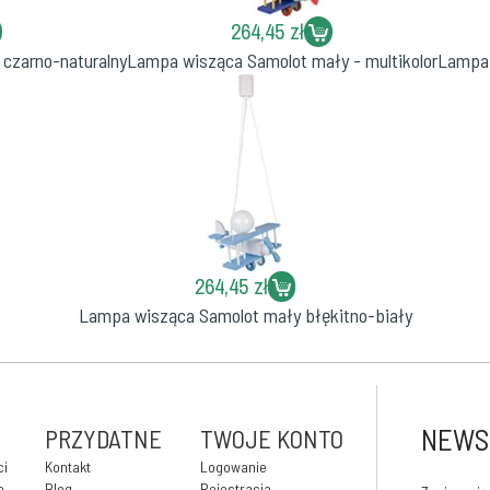
264,45 zł
czarno-naturalny
Lampa wisząca Samolot mały - multikolor
Lampa 
264,45 zł
Lampa wisząca Samolot mały błękitno-biały
NEWS
PRZYDATNE
TWOJE KONTO
ci
Kontakt
Logowanie
e
Blog
Rejestracja