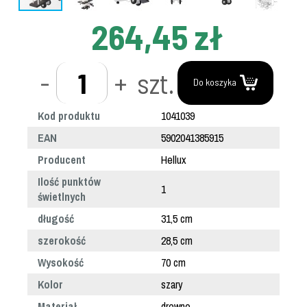
264,45 zł
-
+
szt.
Do koszyka
Kod produktu
1041039
EAN
5902041385915
Producent
Hellux
Ilość punktów
1
świetlnych
długość
31,5 cm
szerokość
28,5 cm
Wysokość
70 cm
Kolor
szary
Materiał
drewno