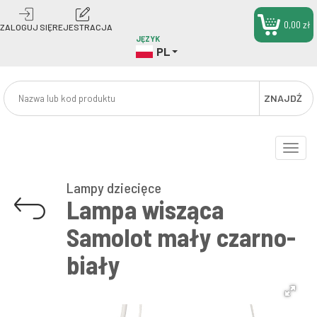
0,00 zł
ZALOGUJ SIĘ
REJESTRACJA
JĘZYK
PL
ZNAJDŹ
Toggle
naviga
Lampy dziecięce
Lampa wisząca
Samolot mały czarno-
biały