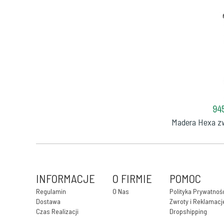
945
Madera Hexa zwi
INFORMACJE
O FIRMIE
POMOC
Regulamin
O Nas
Polityka Prywatnoś
Dostawa
Zwroty i Reklamacj
Czas Realizacji
Dropshipping