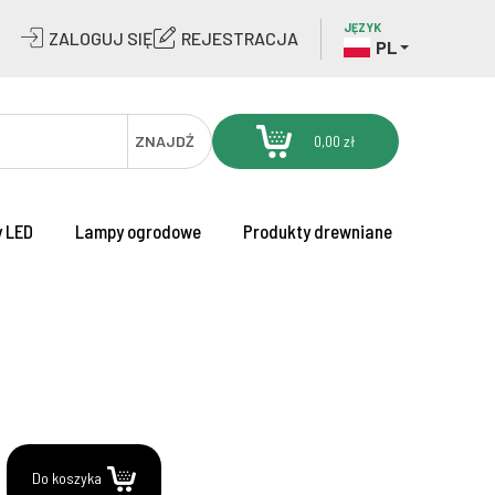
JĘZYK
ZALOGUJ SIĘ
REJESTRACJA
PL
ZNAJDŹ
0,00 zł
 LED
Lampy ogrodowe
Produkty drewniane
.
Do koszyka