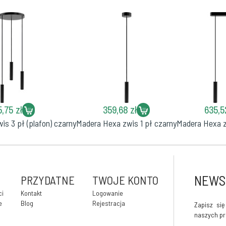
,75 zł
359,68 zł
635,5
s 3 pł (plafon) czarny
Madera Hexa zwis 1 pł czarny
Madera Hexa z
NEWS
PRZYDATNE
TWOJE KONTO
ci
Kontakt
Logowanie
e
Blog
Rejestracja
Zapisz si
naszych pr