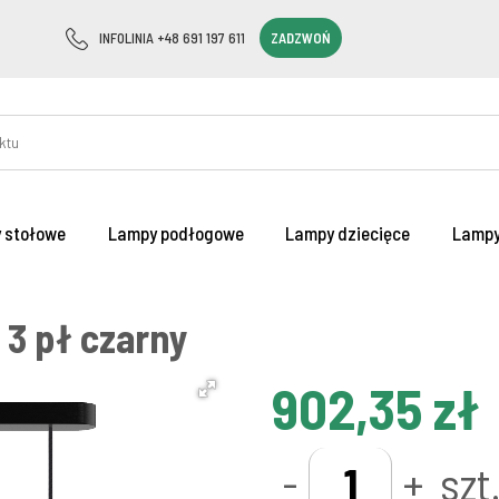
INFOLINIA +48 691 197 611
ZADZWOŃ
 stołowe
Lampy podłogowe
Lampy dziecięce
Lampy
 3 pł czarny
902,35 zł
-
+
szt