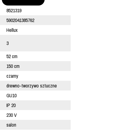
8521319
5902041385762
Hellux
3
52 cm
150 cm
czarny
drewno-tworzywo sztuczne
GU10
IP 20
230 V
salon