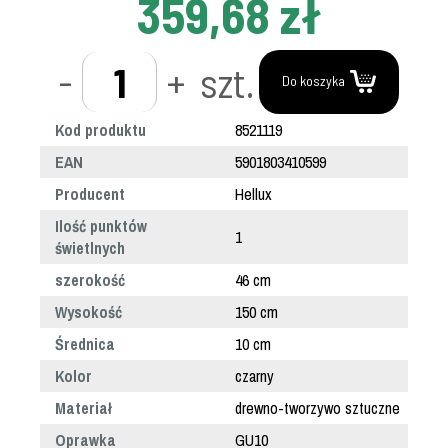
359,68 zł
-
+
szt.
Do koszyka
Kod produktu
8521119
EAN
5901803410599
Producent
Hellux
Ilość punktów
1
świetlnych
szerokość
46 cm
Wysokość
150 cm
Średnica
10 cm
Kolor
czarny
Materiał
drewno-tworzywo sztuczne
Oprawka
GU10