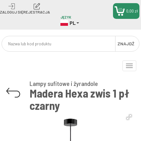
0,00 zł
ZALOGUJ SIĘ
REJESTRACJA
JĘZYK
PL
ZNAJDŹ
Toggle
naviga
Lampy sufitowe i żyrandole
Madera Hexa zwis 1 pł
czarny