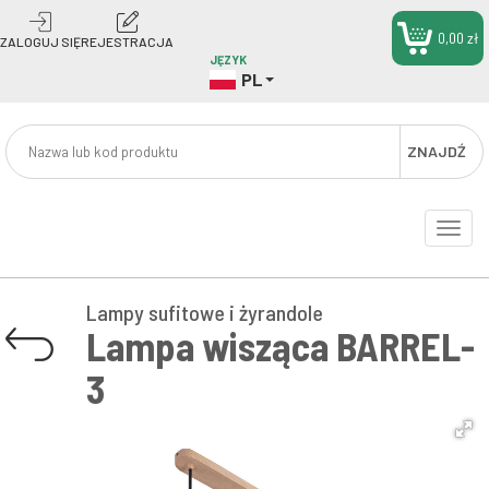
0,00 zł
ZALOGUJ SIĘ
REJESTRACJA
JĘZYK
PL
ZNAJDŹ
Toggle
naviga
Lampy sufitowe i żyrandole
Lampa wisząca BARREL-
3