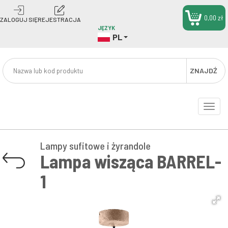
0,00 zł
ZALOGUJ SIĘ
REJESTRACJA
JĘZYK
PL
ZNAJDŹ
Toggle
naviga
Lampy sufitowe i żyrandole
Lampa wisząca BARREL-
1