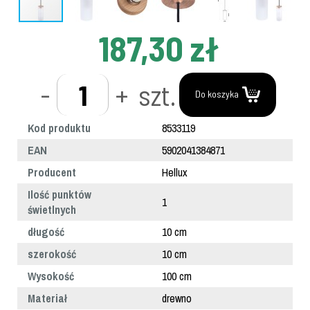
187,30 zł
-
+
szt.
Do koszyka
Kod produktu
8533119
EAN
5902041384871
Producent
Hellux
Ilość punktów
1
świetlnych
długość
10 cm
szerokość
10 cm
Wysokość
100 cm
Materiał
drewno