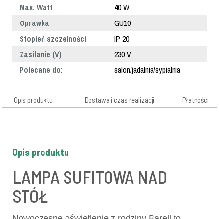
Max. Watt
40 W
Oprawka
GU10
Stopień szczelności
IP 20
Zasilanie (V)
230 V
Polecane do:
salon/jadalnia/sypialnia
Opis produktu
Dostawa i czas realizacji
Płatności
Opis produktu
LAMPA SUFITOWA NAD
STÓŁ
Nowoczesne oświetlenie z rodziny Barell to