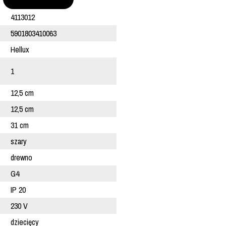
4113012
5901803410063
Hellux
1
12,5 cm
12,5 cm
31 cm
szary
drewno
G4
IP 20
230 V
dziecięcy