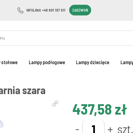
INFOLINIA +48 691 197 611
ZADZWOŃ
 stołowe
Lampy podłogowe
Lampy dziecięce
Lampy
rnia szara
437,58 zł
-
+
szt