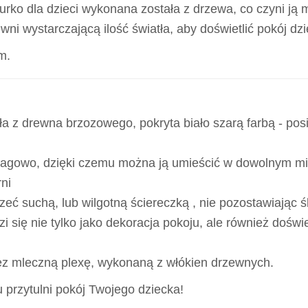
ko dla dzieci wykonana została z drzewa, co czyni ją m
i wystarczającą ilość światła, aby doświetlić pokój dzi
m.
 z drewna brzozowego, pokryta biało szarą farbą - pos
 wagowo, dzięki czemu można ją umieścić w dowolnym mi
ni
eć suchą, lub wilgotną ściereczką , nie pozostawiając ś
 się nie tylko jako dekoracja pokoju, ale również doświ
zez mleczną plexę, wykonaną z włókien drzewnych.
przytulni pokój Twojego dziecka!