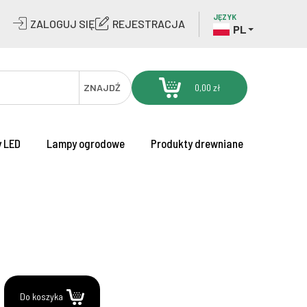
JĘZYK
ZALOGUJ SIĘ
REJESTRACJA
PL
ZNAJDŹ
0,00 zł
 LED
Lampy ogrodowe
Produkty drewniane
.
Do koszyka