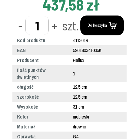
437,58 zł
-
+
szt.
Do koszyka
Kod produktu
4113014
EAN
5901803410056
Producent
Hellux
Ilość punktów
1
świetlnych
długość
12,5 cm
szerokość
12,5 cm
Wysokość
31 cm
Kolor
niebieski
Materiał
drewno
Oprawka
G4