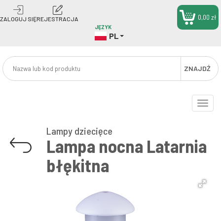
0,00 zł
ZALOGUJ SIĘ
REJESTRACJA
JĘZYK
PL
ZNAJDŹ
Toggle
naviga
Lampy dziecięce
Lampa nocna Latarnia
błękitna