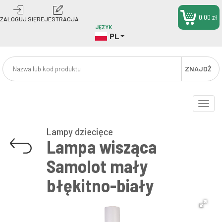
0,00 zł
ZALOGUJ SIĘ
REJESTRACJA
JĘZYK
PL
ZNAJDŹ
Toggle
naviga
Lampy dziecięce
Lampa wisząca
Samolot mały
błękitno-biały