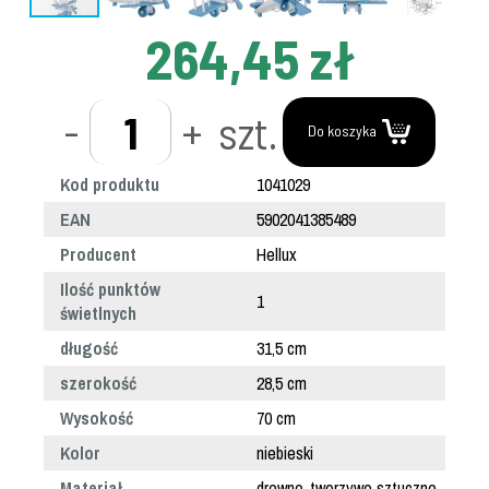
264,45 zł
-
+
szt.
Do koszyka
Kod produktu
1041029
EAN
5902041385489
Producent
Hellux
Ilość punktów
1
świetlnych
długość
31,5 cm
szerokość
28,5 cm
Wysokość
70 cm
Kolor
niebieski
Materiał
drewno-tworzywo sztuczne