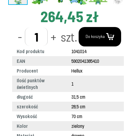
264,45 zł
-
+
szt.
Do koszyka
Kod produktu
1041014
EAN
5902041385410
Producent
Hellux
Ilość punktów
1
świetlnych
długość
31,5 cm
szerokość
28,5 cm
Wysokość
70 cm
Kolor
zielony
Materiał
drewno