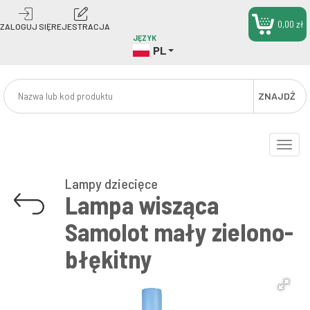
0,00 zł
ZALOGUJ SIĘ
REJESTRACJA
JĘZYK
PL
ZNAJDŹ
Toggle
naviga
Lampy dziecięce
Lampa wisząca
Samolot mały zielono-
błękitny