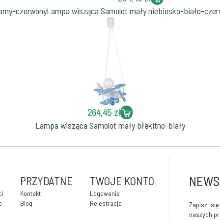
arny-czerwony
Lampa wisząca Samolot mały niebiesko-biało-cze
264,45 zł
Lampa wisząca Samolot mały błękitno-biały
NEWS
PRZYDATNE
TWOJE KONTO
ci
Kontakt
Logowanie
e
Blog
Rejestracja
Zapisz si
naszych pr