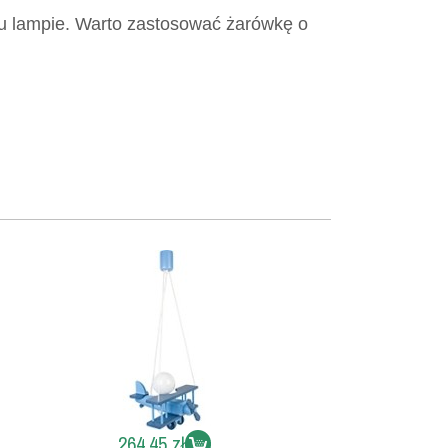
oku lampie. Warto zastosować żarówkę o
264,45 zł