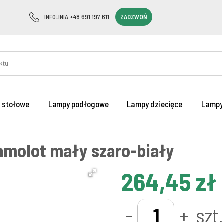
INFOLINIA +48 691 197 611
ZADZWOŃ
 stołowe
Lampy podłogowe
Lampy dziecięce
Lampy
molot mały szaro-biały
264,45 zł
-
+
szt