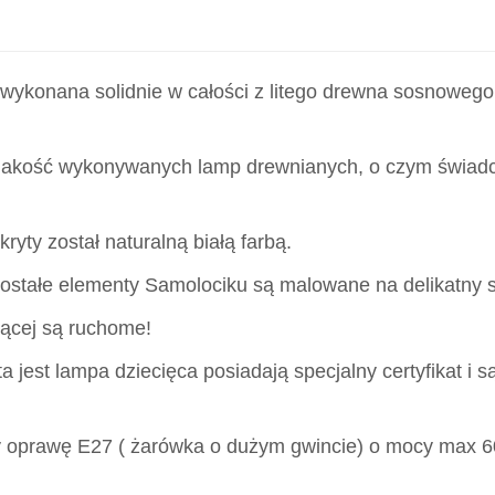
ykonana solidnie w całości z litego drewna sosnowego 
 jakość wykonywanych lamp drewnianych, o czym świad
ryty został naturalną białą farbą.
ozostałe elementy Samolociku są malowane na delikatny s
zącej są ruchome!
a jest lampa dziecięca posiadają specjalny certyfikat i są
y oprawę E27 ( żarówka o dużym gwincie) o mocy max 