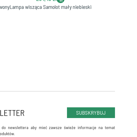
rwony
Lampa wisząca Samolot mały niebieski
LETTER
SUBSKRYBUJ
ę do newslettera aby mieć zawsze świeże informacje na temat
oduktów.