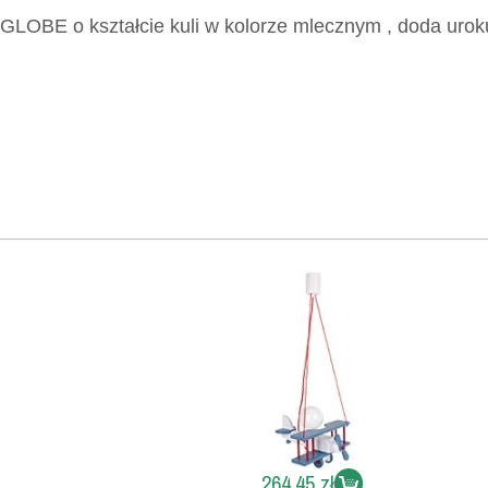
ka GLOBE o kształcie kuli w kolorze mlecznym , doda ur
264,45 zł