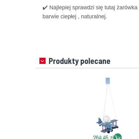
✔️ Najlepiej sprawdzi się tutaj żarów
barwie ciepłej , naturalnej.
Produkty polecane
264,45 zł