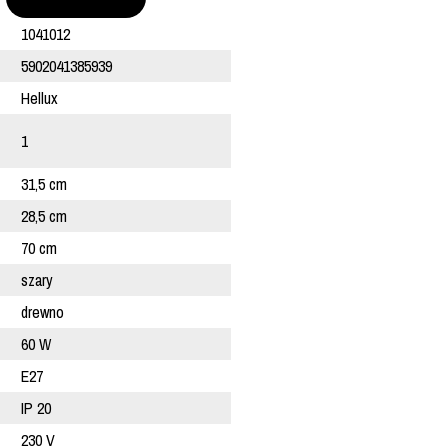
1041012
5902041385939
Hellux
1
31,5 cm
28,5 cm
70 cm
szary
drewno
60 W
E27
IP 20
230 V