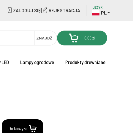
JĘZYK
ZALOGUJ SIĘ
REJESTRACJA
PL
ZNAJDŹ
0,00 zł
 LED
Lampy ogrodowe
Produkty drewniane
.
Do koszyka