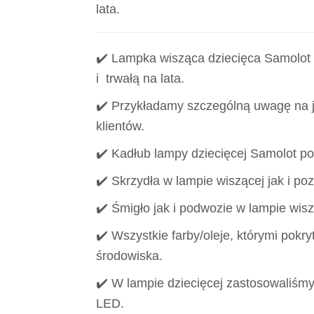
lata.
✔️ Lampka wisząca dziecięca Samolot w
i trwałą na lata.
✔️ Przykładamy szczególną uwagę na
klientów.
✔️ Kadłub lampy dziecięcej Samolot pok
✔️ Skrzydła w lampie wiszącej jak i p
✔️ Śmigło jak i podwozie w lampie wis
✔️ Wszystkie farby/oleje, którymi pokryt
środowiska.
✔️ W lampie dziecięcej zastosowaliśm
LED.