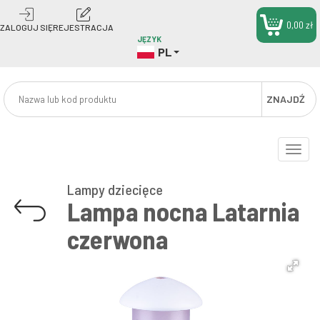
0,00 zł
ZALOGUJ SIĘ
REJESTRACJA
JĘZYK
PL
ZNAJDŹ
Toggle
naviga
Lampy dziecięce
Lampa nocna Latarnia
czerwona