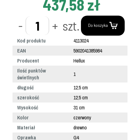
437,58 zł
-
+
szt.
Do koszyka
Kod produktu
4113024
EAN
5902041385984
Producent
Hellux
Ilość punktów
1
świetlnych
długość
12,5 cm
szerokość
12,5 cm
Wysokość
31 cm
Kolor
czerwony
Materiał
drewno
Oprawka
G4