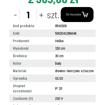
-
+
szt.
Do koszyka
Kod produktu
8541509
EAN
5902041386646
Producent
Hellux
Wysokość
150 cm
Średnica
30 cm
Kolor
biały
Materiał
drewno-tworzywo sztuczne
Oprawka
GU10
Stopień
IP 20
szczelności
Zasilanie (V)
230 V