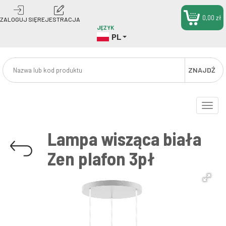
0,00 zł
ZALOGUJ SIĘ
REJESTRACJA
JĘZYK
PL
ZNAJDŹ
Toggle
naviga
Lampa wisząca biała
Zen plafon 3pł