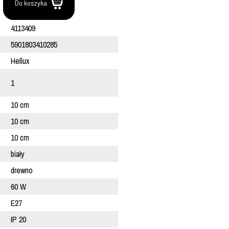
.
Do koszyka
4113409
5901803410285
Hellux
1
10 cm
10 cm
10 cm
biały
drewno
60 W
E27
IP 20