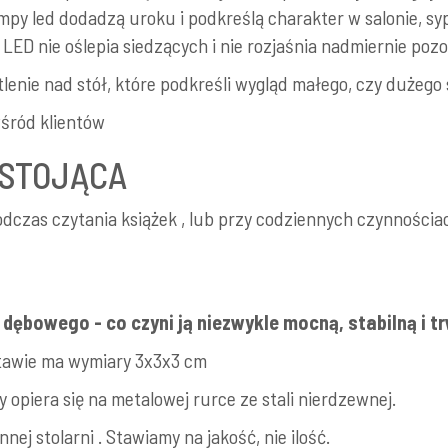
py led dodadzą uroku i podkreślą charakter w salonie, sypi
LED nie oślepia siedzących i nie rozjaśnia nadmiernie pozo
lenie nad stół, które podkreśli wygląd małego, czy dużeg
śród klientów
 STOJĄCA
podczas czytania książek , lub przy codziennych czynnościa
dębowego - co czyni ją niezwykle mocną, stabilną i tr
tawie ma wymiary 3x3x3 cm
y opiera się na metalowej rurce ze stali nierdzewnej.
j stolarni . Stawiamy na jakość, nie ilość.