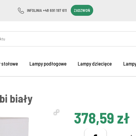
INFOLINIA +48 691 197 611
ZADZWOŃ
 stołowe
Lampy podłogowe
Lampy dziecięce
Lampy
i biały
378,59 zł