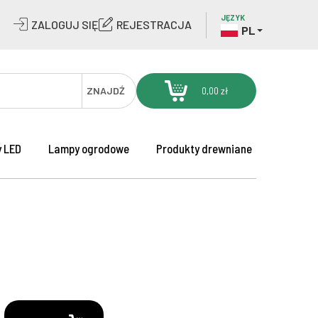
JĘZYK
ZALOGUJ SIĘ
REJESTRACJA
PL
ZNAJDŹ
0,00 zł
 LED
Lampy ogrodowe
Produkty drewniane