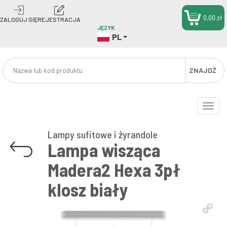
0,00 zł
ZALOGUJ SIĘ
REJESTRACJA
JĘZYK
PL
ZNAJDŹ
Toggle
naviga
Lampy sufitowe i żyrandole
Lampa wisząca
Madera2 Hexa 3pł
klosz biały