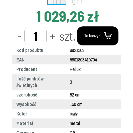
1 029,26 zł
-
+
szt.
Do koszyka
Kod produktu
8621309
EAN
5901803410704
Producent
Hellux
Ilość punktów
3
świetlnych
szerokość
52 cm
Wysokość
150 cm
Kolor
biały
Materiał
metal
Oprawka
G9