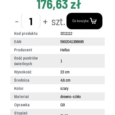
176,63 zł
-
+
szt.
Do koszyka
Kod produktu
3211112
EAN
5902041388695
Producent
Hellux
Ilość punktów
1
świetlnych
Wysokość
23 cm
Średnica
4,6 cm
Kolor
szary
Materiał
drewno-szkło
Oprawka
G9
Stopień