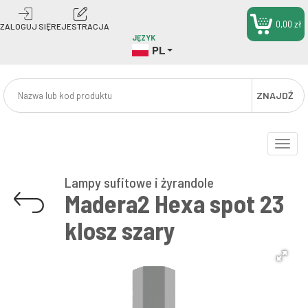
0,00 zł
ZALOGUJ SIĘ
REJESTRACJA
JĘZYK
PL
ZNAJDŹ
Toggle
naviga
Lampy sufitowe i żyrandole
Madera2 Hexa spot 23
klosz szary