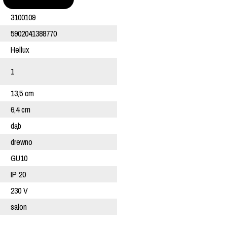
3100109
5902041388770
Hellux
1
13,5 cm
6,4 cm
dąb
drewno
GU10
IP 20
230 V
salon