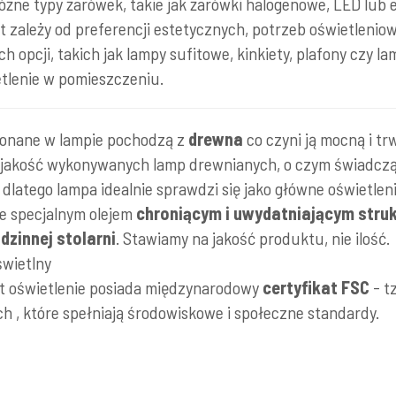
óżne typy żarówek, takie jak żarówki halogenowe, LED lu
zależy od preferencji estetycznych, potrzeb oświetleniowyc
ch opcji, takich jak lampy sufitowe, kinkiety, plafony czy 
tlenie w pomieszczeniu.
konane w lampie pochodzą z
drewna
co czyni ją mocną i trw
 jakość wykonywanych lamp drewnianych, o czym świadcz
 , dlatego lampa idealnie sprawdzi się jako główne oświetle
e specjalnym olejem
chroniącym i uwydatniającym stru
zinnej stolarni
. Stawiamy na jakość produktu, nie ilość.
świetlny
t oświetlenie posiada międzynarodowy
certyfikat FSC
- t
 , które spełniają środowiskowe i społeczne standardy.