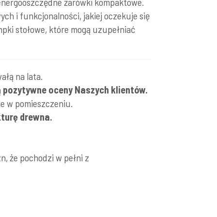
b energooszczędne żarówki kompaktowe.
h i funkcjonalności, jakiej oczekuje się
lampki stołowe, które mogą uzupełniać
ałą na lata.
ą
pozytywne oceny Naszych klientów.
nie w pomieszczeniu.
kturę drewna.
zn, że pochodzi w pełni z