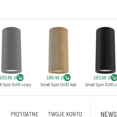
163,66 zł
189,46 zł
163,66 zł
l Spot GU10 szary
Small Spot GU10 dąb
Small Spot GU10 c
NEWS
PRZYDATNE
TWOJE KONTO