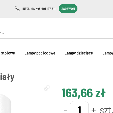
INFOLINIA +48 691 197 611
ZADZWOŃ
 stołowe
Lampy podłogowe
Lampy dziecięce
Lampy
iały
163,66 zł
-
+
szt