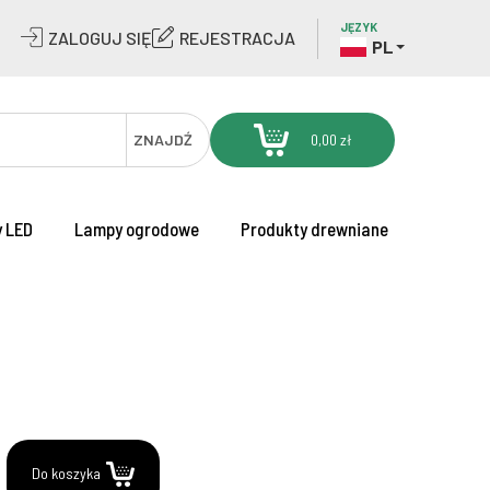
JĘZYK
ZALOGUJ SIĘ
REJESTRACJA
PL
ZNAJDŹ
0,00 zł
 LED
Lampy ogrodowe
Produkty drewniane
.
Do koszyka