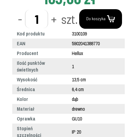
-
+
szt.
Do koszyka
Kod produktu
3100109
EAN
5902041388770
Producent
Hellux
Ilość punktów
1
świetlnych
Wysokość
13,5 cm
Średnica
6,4 cm
Kolor
dąb
Materiał
drewno
Oprawka
GU10
Stopień
IP 20
szczelności