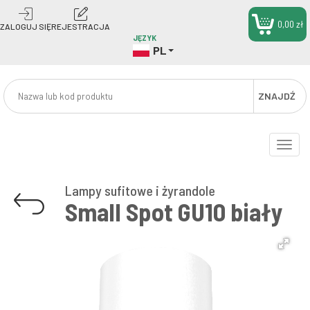
0,00 zł
ZALOGUJ SIĘ
REJESTRACJA
JĘZYK
PL
ZNAJDŹ
Toggle
naviga
Lampy sufitowe i żyrandole
Small Spot GU10 biały