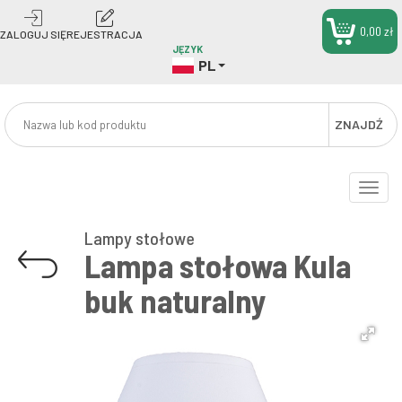
0,00 zł
ZALOGUJ SIĘ
REJESTRACJA
JĘZYK
PL
ZNAJDŹ
Toggle
naviga
Lampy stołowe
Lampa stołowa Kula
buk naturalny