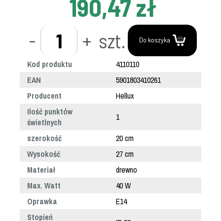
190,47 zł
-
+
szt.
Do koszyka
Kod produktu
4110110
EAN
5901803410261
Producent
Hellux
Ilość punktów
1
świetlnych
szerokość
20 cm
Wysokość
27 cm
Materiał
drewno
Max. Watt
40 W
Oprawka
E14
Stopień