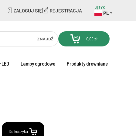
JĘZYK
ZALOGUJ SIĘ
REJESTRACJA
PL
ZNAJDŹ
0,00 zł
 LED
Lampy ogrodowe
Produkty drewniane
.
Do koszyka