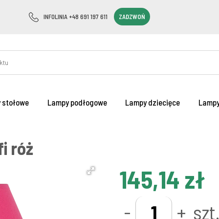
INFOLINIA +48 691 197 611
ZADZWOŃ
 stołowe
Lampy podłogowe
Lampy dziecięce
Lampy
i róż
145,14 zł
-
+
szt