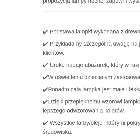
propozycja lampy nocnej zapewni wystar
✔️ Podstawa lampki wykonana z drewna,
✔️ Przykładamy szczególną uwagę na
klientów.
✔️ Uroku nadaje abażurek, który w razi
✔️W oświetleniu dziecięcym zastosow
✔️Ponadto cała lampka jest mała i le
✔️Dzięki przepięknemu wzorowi lampka 
lepszego odwzorowania kolorów.
✔️ Wszystkie farby/oleje , którymi pokry
środowiska.