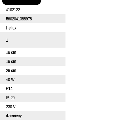
4102122
5902041388978
Hellux
1
18 cm
18 cm
28 cm
40 W
E14
IP 20
230 V
dziecięcy