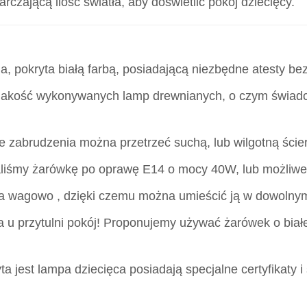
czającą ilość światła, aby doświetlić pokój dziecięcy.
 pokryta białą farbą, posiadającą niezbędne atesty bez
 jakość wykonywanych lamp drewnianych, o czym świad
e zabrudzenia można przetrzeć suchą, lub wilgotną ście
aliśmy żarówkę po oprawę E14 o mocy 40W, lub możliw
kka wagowo , dzięki czemu można umieścić ją w dowolny
u przytulni pokój! Proponujemy używać żarówek o białej 
ta jest lampa dziecięca posiadają specjalne certyfikaty i 