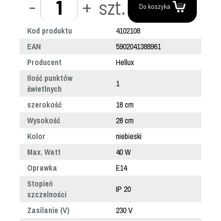
-
+
szt.
Do koszyka
Kod produktu
4102108
EAN
5902041388961
Producent
Hellux
Ilość punktów
1
świetlnych
szerokość
18 cm
Wysokość
28 cm
Kolor
niebieski
Max. Watt
40 W
Oprawka
E14
Stopień
IP 20
szczelności
Zasilanie (V)
230 V