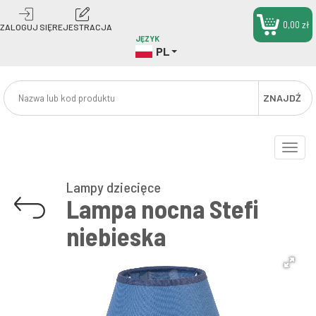
0,00 zł
ZALOGUJ SIĘ
REJESTRACJA
JĘZYK
PL
ZNAJDŹ
Toggle
naviga
Lampy dziecięce
Lampa nocna Stefi
niebieska