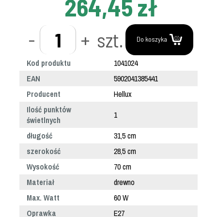
264,45 zł
-
+
szt.
Do koszyka
Kod produktu
1041024
EAN
5902041385441
Producent
Hellux
Ilość punktów
1
świetlnych
długość
31,5 cm
szerokość
28,5 cm
Wysokość
70 cm
Materiał
drewno
Max. Watt
60 W
Oprawka
E27