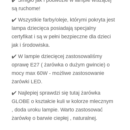
✔️ Śmigło jak i podwozie w lampie wiszącej
są ruchome!
✔️ Wszystkie farby/oleje, którymi pokryta jest
lampa dziecięca posiadają specjalny
certyfikat i są w pełni bezpieczne dla dzieci
jak i środowiska.
✔️ W lampie dziecięcej zastosowaliśmy
oprawę E27 ( żarówka o dużym gwincie) o
mocy max 60W - możliwe zastosowanie
żarówki LED.
✔️ Najlepiej sprawdzi się tutaj żarówka
GLOBE o kształcie kuli w kolorze mlecznym
, doda uroku lampie. Warto zastosować
żarówkę o barwie ciepłej , naturalnej.