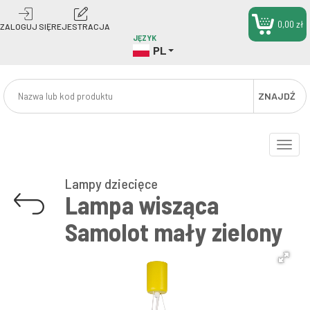
0,00 zł
ZALOGUJ SIĘ
REJESTRACJA
JĘZYK
PL
ZNAJDŹ
Toggle
naviga
Lampy dziecięce
Lampa wisząca
Samolot mały zielony