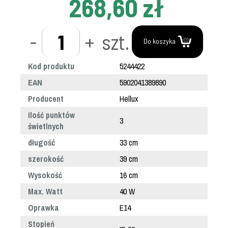
268,60 zł
-
+
szt.
Do koszyka
Kod produktu
5244422
EAN
5902041389890
Producent
Hellux
Ilość punktów
3
świetlnych
długość
33 cm
szerokość
39 cm
Wysokość
16 cm
Max. Watt
40 W
Oprawka
E14
Stopień