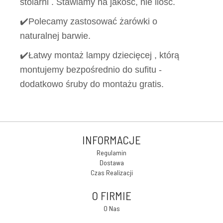
stolarni . Stawiamy na jakość, nie ilość.
✔️Polecamy zastosować żarówki o
naturalnej barwie.
✔️Łatwy montaż lampy dziecięcej , którą
montujemy bezpośrednio do sufitu -
dodatkowo śruby do montażu gratis.
INFORMACJE
Regulamin
Dostawa
Czas Realizacji
O FIRMIE
O Nas