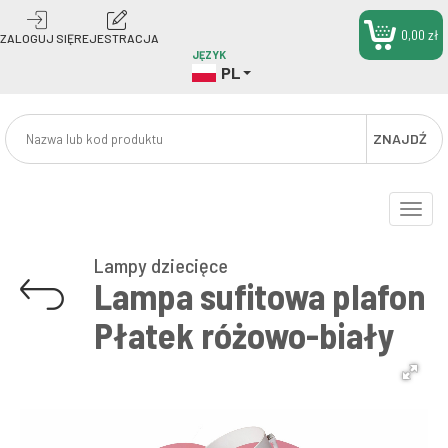
0,00 zł
ZALOGUJ SIĘ
REJESTRACJA
JĘZYK
PL
ZNAJDŹ
Toggle
naviga
Lampy dziecięce
Lampa sufitowa plafon
Płatek różowo-biały