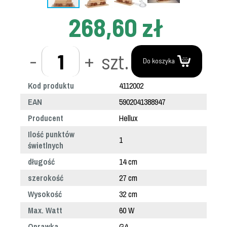
268,60 zł
-
+
szt.
Do koszyka
Kod produktu
4112002
EAN
5902041388947
Producent
Hellux
Ilość punktów
1
świetlnych
długość
14 cm
szerokość
27 cm
Wysokość
32 cm
Max. Watt
60 W
Oprawka
G4