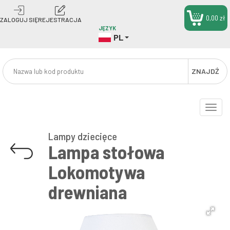
0,00 zł
ZALOGUJ SIĘ
REJESTRACJA
JĘZYK
PL
ZNAJDŹ
Toggle
naviga
Lampy dziecięce
Lampa stołowa
Lokomotywa
drewniana