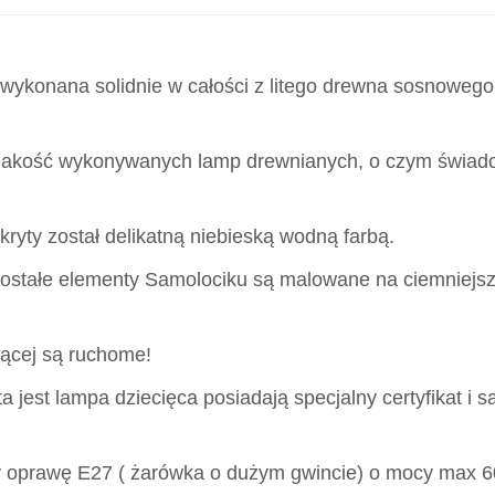
ykonana solidnie w całości z litego drewna sosnowego 
 jakość wykonywanych lamp drewnianych, o czym świad
ryty został delikatną niebieską wodną farbą.
ozostałe elementy Samolociku są malowane na ciemniejsz
zącej są ruchome!
a jest lampa dziecięca posiadają specjalny certyfikat i są
y oprawę E27 ( żarówka o dużym gwincie) o mocy max 