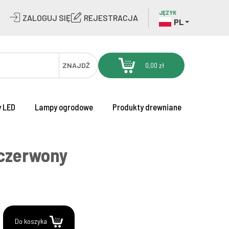
JĘZYK
ZALOGUJ SIĘ
REJESTRACJA
PL
ZNAJDŹ
0,00 zł
 LED
Lampy ogrodowe
Produkty drewniane
-czerwony
.
Do koszyka