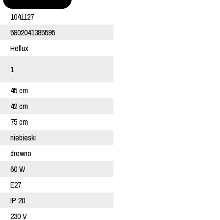
1041127
5902041385595
Hellux
1
45 cm
42 cm
75 cm
niebieski
drewno
60 W
E27
IP 20
230 V