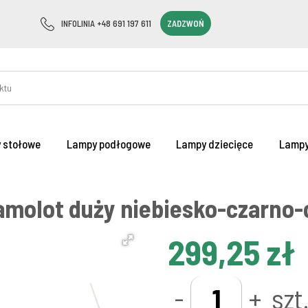
INFOLINIA +48 691 197 611
ZADZWOŃ
 stołowe
Lampy podłogowe
Lampy dziecięce
Lampy
amolot duży niebiesko-czarno
299,25 zł
-
+
szt