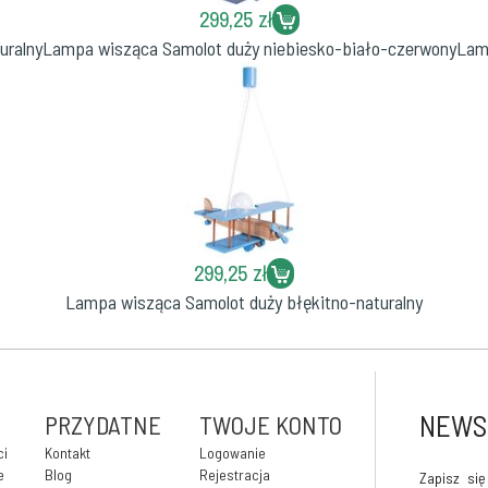
299,25 zł
uralny
Lampa wisząca Samolot duży niebiesko-biało-czerwony
Lam
299,25 zł
Lampa wisząca Samolot duży błękitno-naturalny
NEWS
PRZYDATNE
TWOJE KONTO
ci
Kontakt
Logowanie
e
Blog
Rejestracja
Zapisz si