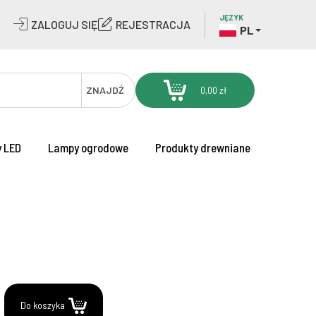
JĘZYK
ZALOGUJ SIĘ
REJESTRACJA
PL
ZNAJDŹ
0,00 zł
 LED
Lampy ogrodowe
Produkty drewniane
.
Do koszyka