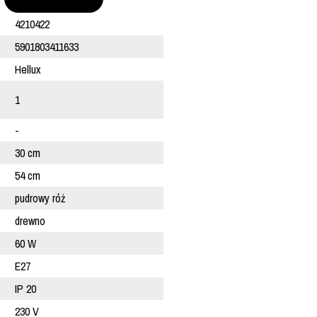
4210422
5901803411633
Hellux
1
-
30 cm
54 cm
pudrowy róż
drewno
60 W
E27
IP 20
230 V