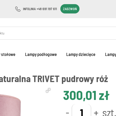
INFOLINIA +48 691 197 611
ZADZWOŃ
 stołowe
Lampy podłogowe
Lampy dziecięce
Lampy
turalna TRIVET pudrowy róż
300,01 zł
-
+
szt