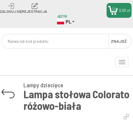
0,00 zł
ZALOGUJ SIĘ
REJESTRACJA
JĘZYK
PL
ZNAJDŹ
Toggle
naviga
Lampy dziecięce
Lampa stołowa Colorato
różowo-biała