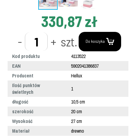
330,87 zł
-
+
szt.
Do koszyka
Kod produktu
4113522
EAN
5902041386837
Producent
Hellux
Ilość punktów
1
świetlnych
długość
10,5 cm
szerokość
20 cm
Wysokość
27 cm
Materiał
drewno