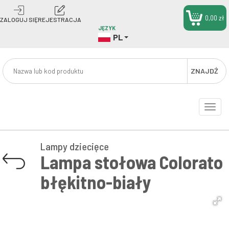
0,00 zł
ZALOGUJ SIĘ
REJESTRACJA
JĘZYK
PL
ZNAJDŹ
Toggle
naviga
Lampy dziecięce
Lampa stołowa Colorato
błękitno-biały