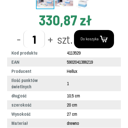
330,87 zł
-
+
szt.
Do koszyka
Kod produktu
4113529
EAN
5902041386219
Producent
Hellux
Ilość punktów
1
świetlnych
długość
10,5 cm
szerokość
20 cm
Wysokość
27 cm
Materiał
drewno