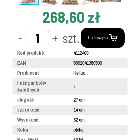
268,60 zł
-
+
szt.
Do koszyka
Kod produktu
4112409
EAN
5902041389500
Producent
Hellux
Ilość punktów
1
świetlnych
długość
27 cm
szerokość
14 cm
Wysokość
32 cm
Kolor
olcha
Max. Watt
60 W