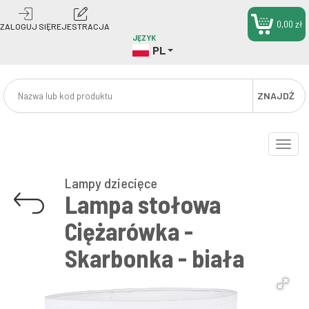
0,00 zł
ZALOGUJ SIĘ
REJESTRACJA
JĘZYK
PL
ZNAJDŹ
Toggle
naviga
Lampy dziecięce
Lampa stołowa
Ciężarówka -
Skarbonka - biała