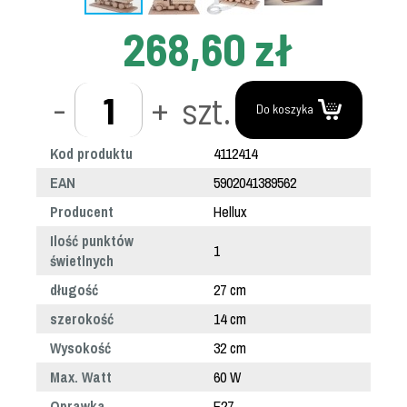
268,60 zł
-
+
szt.
Do koszyka
Kod produktu
4112414
EAN
5902041389562
Producent
Hellux
Ilość punktów
1
świetlnych
długość
27 cm
szerokość
14 cm
Wysokość
32 cm
Max. Watt
60 W
Oprawka
E27