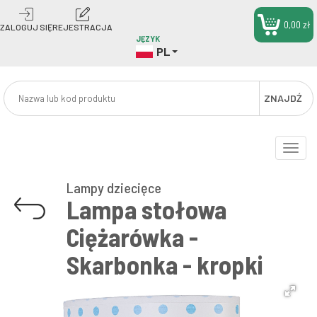
0,00 zł
ZALOGUJ SIĘ
REJESTRACJA
JĘZYK
PL
ZNAJDŹ
Toggle
naviga
Lampy dziecięce
Lampa stołowa
Ciężarówka -
Skarbonka - kropki