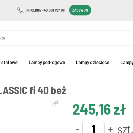
INFOLINIA +48 691 197 611
ZADZWOŃ
 stołowe
Lampy podłogowe
Lampy dziecięce
Lampy
ASSIC fi 40 beż
245,16 zł
-
+
szt