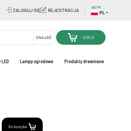
JĘZYK
ZALOGUJ SIĘ
REJESTRACJA
PL
ZNAJDŹ
0,00 zł
 LED
Lampy ogrodowe
Produkty drewniane
.
Do koszyka