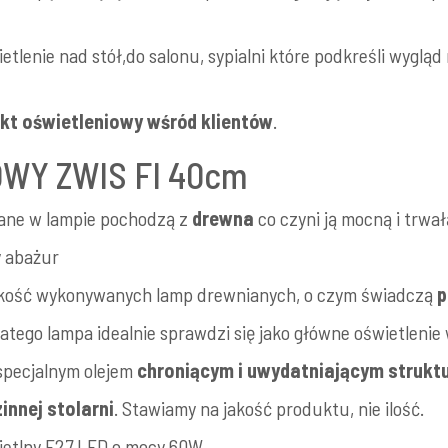
tlenie nad stół,do salonu, sypialni które podkreśli wyglą
ukt oświetleniowy wśród klientów
.
WY ZWIS FI 40cm
ane w lampie pochodzą z
drewna
co czyni ją mocną i trwałą
y abażur
akość wykonywanych lamp drewnianych, o czym świadczą
p
 dlatego lampa idealnie sprawdzi się jako główne oświetleni
specjalnym olejem
chroniącym i uwydatniającym strukt
nnej stolarni
. Stawiamy na jakość produktu, nie ilość.
ietlny E27 LED o mocy 60W