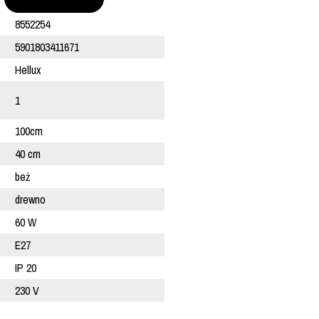
8552254
5901803411671
Hellux
1
100cm
40 cm
beż
drewno
60 W
E27
IP 20
230 V