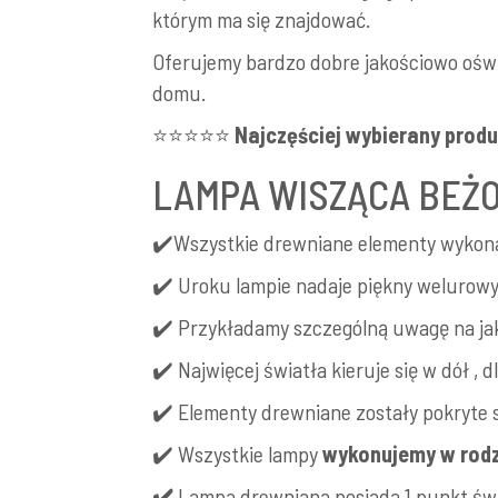
którym ma się znajdować.
Oferujemy bardzo dobre jakościowo oświe
domu.
⭐⭐⭐⭐⭐
Najczęściej wybierany prod
LAMPA WISZĄCA BEŻO
✔️Wszystkie drewniane elementy wykon
✔️ Uroku lampie nadaje piękny welurow
✔️ Przykładamy szczególną uwagę na j
✔️ Najwięcej światła kieruje się w dół ,
✔️ Elementy drewniane zostały pokryte 
✔️ Wszystkie lampy
wykonujemy w rodzi
✔️
Lampa drewniana posiada 1 punkt św