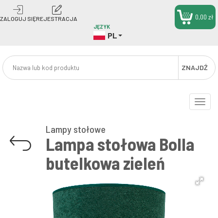
0,00 zł
ZALOGUJ SIĘ
REJESTRACJA
JĘZYK
PL
ZNAJDŹ
Toggle
naviga
Lampy stołowe
Lampa stołowa Bolla
butelkowa zieleń