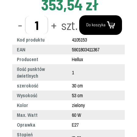
353,54 zł
-
+
szt.
Do koszyka
Kod produktu
4105153
EAN
5901803411367
Producent
Hellux
Ilość punktów
1
świetlnych
szerokość
30 cm
Wysokość
53 cm
Kolor
zielony
Max. Watt
60 W
Oprawka
E27
Stopień