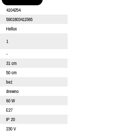
4104254
5901803411565
Hellux
1
-
31 cm
50 cm
beż
drewno
60 W
E27
IP 20
230 V