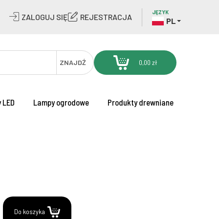
JĘZYK
ZALOGUJ SIĘ
REJESTRACJA
PL
ZNAJDŹ
0,00 zł
 LED
Lampy ogrodowe
Produkty drewniane
.
Do koszyka