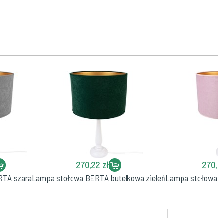
270,22 zł
270,
RTA szara
Lampa stołowa BERTA butelkowa zieleń
Lampa stołowa