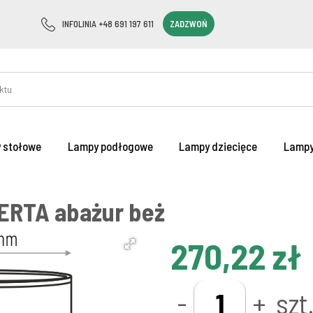
INFOLINIA +48 691 197 611
ZADZWOŃ
 stołowe
Lampy podłogowe
Lampy dziecięce
Lampy
ERTA abażur beż
270,22 zł
-
+
szt