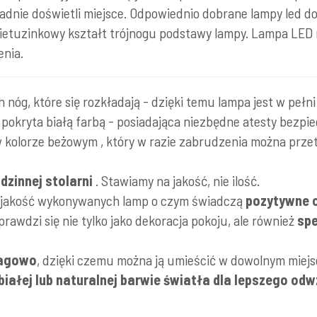
dnie doświetli miejsce. Odpowiednio dobrane lampy led d
etuzinkowy kształt trójnogu podstawy lampy. Lampa LED ni
enia.
 nóg, które się rozkładają - dzięki temu lampa jest w pełni 
, pokryta białą farbą - posiadająca niezbędne atesty bezpie
kolorze beżowym , który w razie zabrudzenia można przetr
zinnej stolarni
. Stawiamy na jakość, nie ilość.
 jakość wykonywanych lamp o czym świadczą
pozytywne 
rawdzi się nie tylko jako dekoracja pokoju, ale również
spe
wagowo
, dzięki czemu można ją umieścić w dowolnym miejs
iałej lub naturalnej barwie światła dla lepszego od