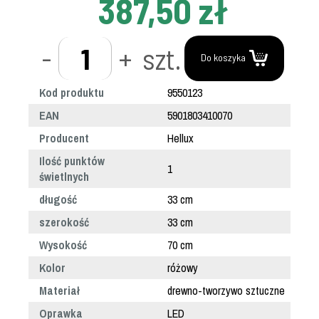
387,50 zł
-
+
szt.
Do koszyka
Kod produktu
9550123
EAN
5901803410070
Producent
Hellux
Ilość punktów
1
świetlnych
długość
33 cm
szerokość
33 cm
Wysokość
70 cm
Kolor
różowy
Materiał
drewno-tworzywo sztuczne
Oprawka
LED