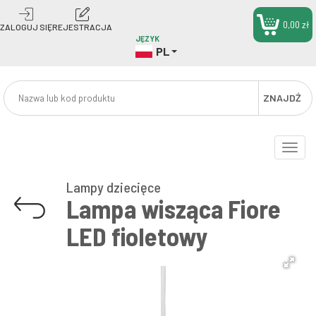
0,00 zł
ZALOGUJ SIĘ
REJESTRACJA
JĘZYK
PL
ZNAJDŹ
Toggle
naviga
Lampy dziecięce
Lampa wisząca Fiore
LED fioletowy