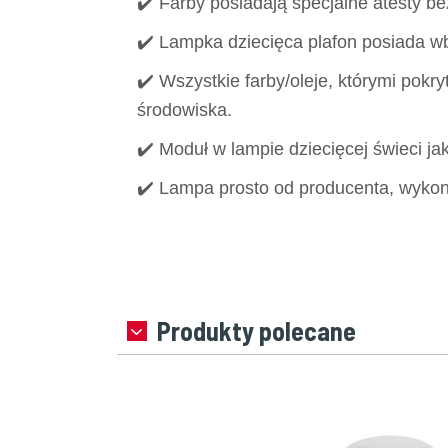
✔️ Farby posiadają specjalne atesty be
✔️ Lampka dziecięca plafon posiada 
✔️ Wszystkie farby/oleje, którymi pokryt
środowiska.
✔️ Moduł w lampie dziecięcej świeci j
✔️ Lampa prosto od producenta, wykon
Produkty polecane