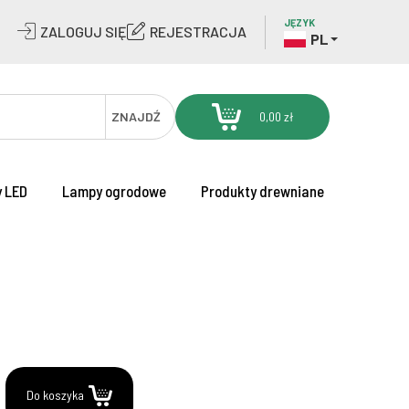
JĘZYK
ZALOGUJ SIĘ
REJESTRACJA
PL
ZNAJDŹ
0,00 zł
 LED
Lampy ogrodowe
Produkty drewniane
.
Do koszyka