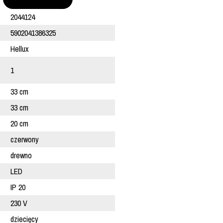
2044124
5902041386325
Hellux
1
33 cm
33 cm
20 cm
czerwony
drewno
LED
IP 20
230 V
dziecięcy