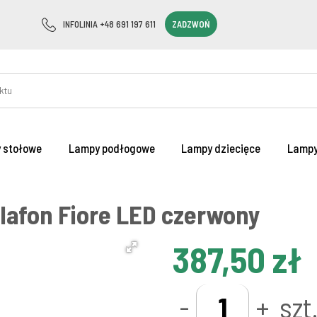
INFOLINIA +48 691 197 611
ZADZWOŃ
 stołowe
Lampy podłogowe
Lampy dziecięce
Lampy
lafon Fiore LED czerwony
387,50 zł
-
+
szt