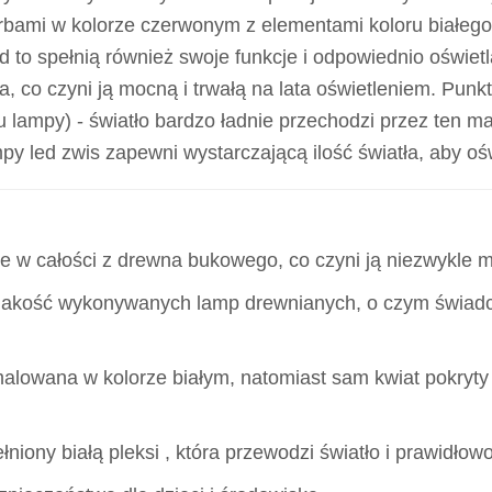
farbami w kolorze czerwonym z elementami koloru białego 
to spełnią również swoje funkcje i odpowiednio oświet
 co czyni ją mocną i trwałą na lata oświetleniem. Punkt 
u lampy) - światło bardzo ładnie przechodzi przez ten mat
y led zwis zapewni wystarczającą ilość światła, aby ośw
 w całości z drewna bukowego, co czyni ją niezwykle moc
 jakość wykonywanych lamp drewnianych, o czym świad
alowana w kolorze białym, natomiast sam kwiat pokryty 
łniony białą pleksi , która przewodzi światło i prawidłow