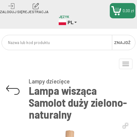
0,00 zł
ZALOGUJ SIĘ
REJESTRACJA
JĘZYK
PL
ZNAJDŹ
Toggle
naviga
Lampy dziecięce
Lampa wisząca
Samolot duży zielono-
naturalny