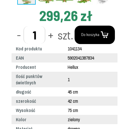
299,26 zł
-
+
szt.
Do koszyka
Kod produktu
1041134
EAN
5902041387834
Producent
Hellux
Ilość punktów
1
świetlnych
długość
45 cm
szerokość
42 cm
Wysokość
75 cm
Kolor
zielony
Materiał
drewno